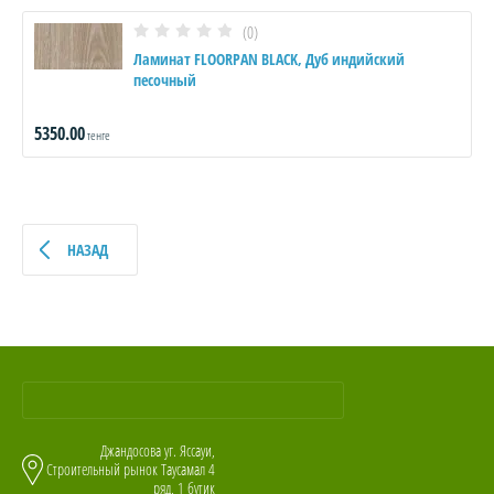
(0)
Ламинат FLOORPAN BLACK, Дуб индийский
песочный
5350.00
тенге
НАЗАД
Джандосова уг. Яссауи,
Строительный рынок Таусамал 4
ряд, 1 бутик