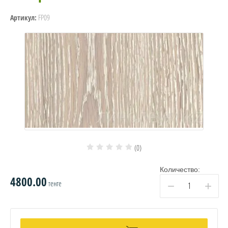
FP09
Артикул:
(0)
Количество:
4800.00
тенге
−
+