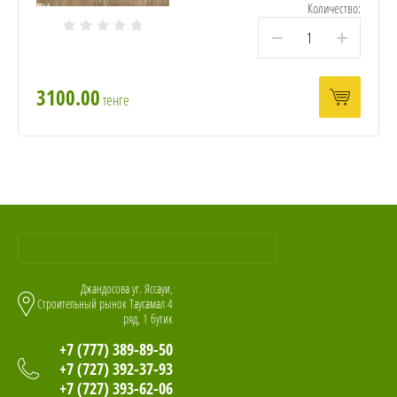
Количество:
−
+
3100.00
тенге
Джандосова уг. Яссауи,
Строительный рынок Таусамал 4
ряд, 1 бутик
+7 (777) 389-89-50
+7 (727) 392-37-93
+7 (727) 393-62-06